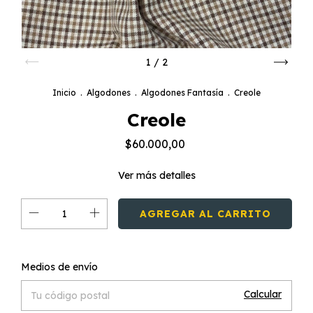
1
/
2
Inicio
.
Algodones
.
Algodones Fantasía
.
Creole
Creole
$60.000,00
Ver más detalles
Cambiar CP
Entregas para el CP:
Medios de envío
Calcular