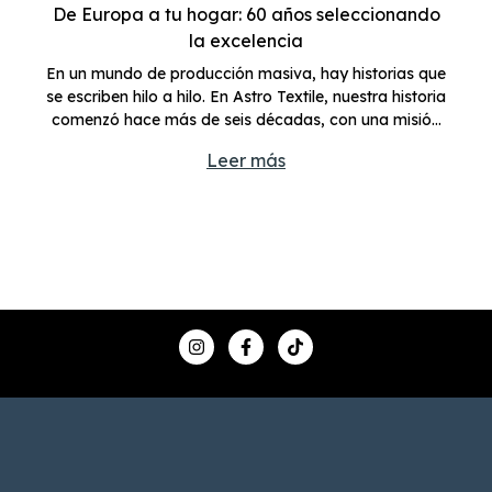
De Europa a tu hogar: 60 años seleccionando
la excelencia
En un mundo de producción masiva, hay historias que
se escriben hilo a hilo. En Astro Textile, nuestra historia
comenzó hace más de seis décadas, con una misión
clara: traer a Argentina la sofisticación de los mejores
Leer más
telares europeos.