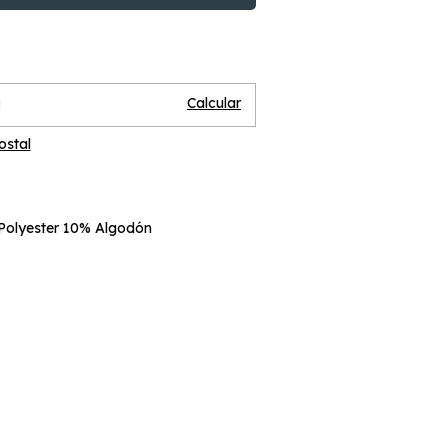
Cambiar CP
P:
Calcular
ostal
Polyester 10% Algodón