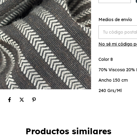
Entregas para el C
Medios de envío
No sé mi código p
Color 8
70% Viscosa 20% 
Ancho 150 cm
240 Grs/Ml
Productos similares