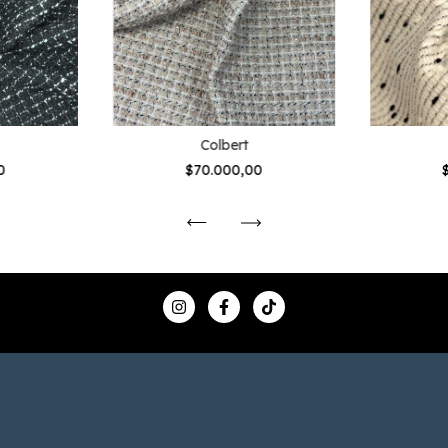
Colbert
0
$70.000,00