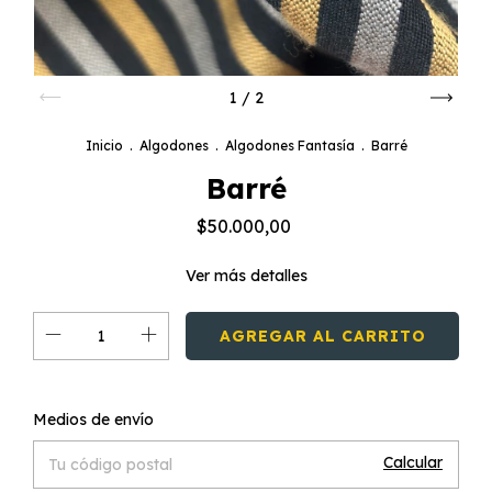
1
/
2
Inicio
.
Algodones
.
Algodones Fantasía
.
Barré
Barré
$50.000,00
Ver más detalles
Cambiar CP
Entregas para el CP:
Medios de envío
Calcular