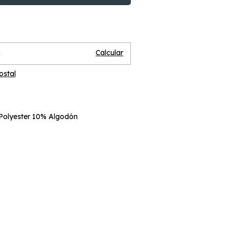
Cambiar CP
P:
Calcular
ostal
Polyester 10% Algodón