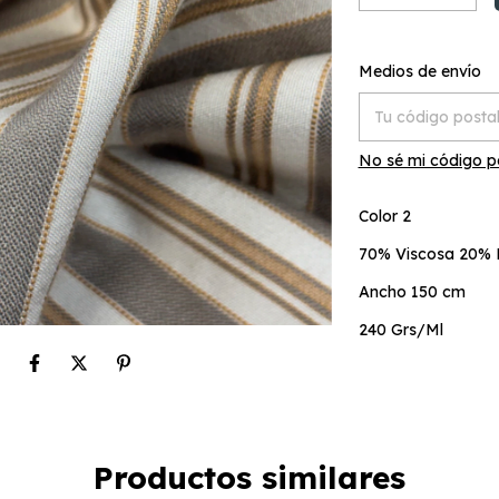
Entregas para el C
Medios de envío
No sé mi código p
Color 2
70% Viscosa 20% 
Ancho 150 cm
240 Grs/Ml
Productos similares