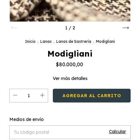
1
/
2
Inicio
.
Lanas
.
Lanas de Sastrería
.
Modigliani
Modigliani
$80.000,00
Ver más detalles
Cambiar CP
Entregas para el CP:
Medios de envío
Calcular