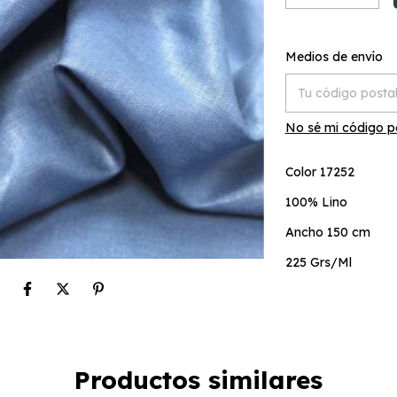
Entregas para el C
Medios de envío
No sé mi código p
Color 17252
100% Lino
Ancho 150 cm
225 Grs/Ml
Productos similares